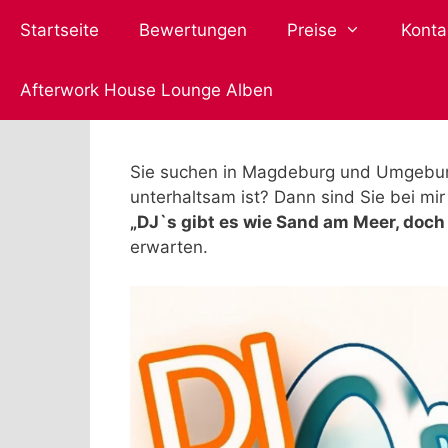
Zum
Startseite
Bewertungen
Preise
Konta
Inhalt
springen
Afterwork House Lounge Alben
Sie suchen in Magdeburg und Umgebung 
unterhaltsam ist? Dann sind Sie bei mi
„DJ`s gibt es wie Sand am Meer, doch 
erwarten.