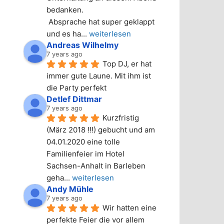
bedanken.
 Absprache hat super geklappt 
und es ha
... 
weiterlesen
Andreas Wilhelmy
7 years ago
Top DJ, er hat 
n
immer gute Laune. Mit ihm ist 
die Party perfekt
Detlef Dittmar
7 years ago
Kurzfristig 
(März 2018 !!!) gebucht und am 
04.01.2020 eine tolle 
Familienfeier im Hotel 
Sachsen-Anhalt in Barleben 
geha
... 
weiterlesen
Andy Mühle
7 years ago
Wir hatten eine 
perfekte Feier die vor allem 