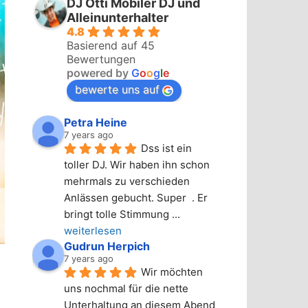
DJ Otti Mobiler DJ und
Alleinunterhalter
4.8
Basierend auf 45
Bewertungen
powered by
G
o
o
g
l
e
bewerte uns auf
Petra Heine
7 years ago
Dss ist ein 
toller DJ. Wir haben ihn schon 
mehrmals zu verschieden 
Anlässen gebucht. Super  . Er 
bringt tolle Stimmung 
... 
weiterlesen
Gudrun Herpich
7 years ago
Wir möchten 
uns nochmal für die nette 
Unterhaltung an diesem Abend 