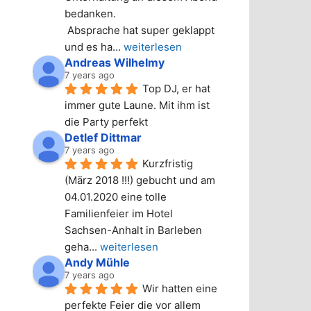
bedanken.
 Absprache hat super geklappt 
und es ha
... 
weiterlesen
Andreas Wilhelmy
7 years ago
Top DJ, er hat 
immer gute Laune. Mit ihm ist 
die Party perfekt
Detlef Dittmar
7 years ago
Kurzfristig 
(März 2018 !!!) gebucht und am 
04.01.2020 eine tolle 
Familienfeier im Hotel 
Sachsen-Anhalt in Barleben 
geha
... 
weiterlesen
Andy Mühle
7 years ago
Wir hatten eine 
perfekte Feier die vor allem 