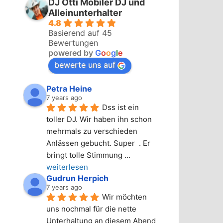
DJ Otti Mobiler DJ und
Alleinunterhalter
4.8
Basierend auf 45
Bewertungen
powered by
G
o
o
g
l
e
bewerte uns auf
Petra Heine
7 years ago
Dss ist ein 
toller DJ. Wir haben ihn schon 
mehrmals zu verschieden 
Anlässen gebucht. Super  . Er 
bringt tolle Stimmung 
... 
weiterlesen
Gudrun Herpich
7 years ago
Wir möchten 
uns nochmal für die nette 
Unterhaltung an diesem Abend 