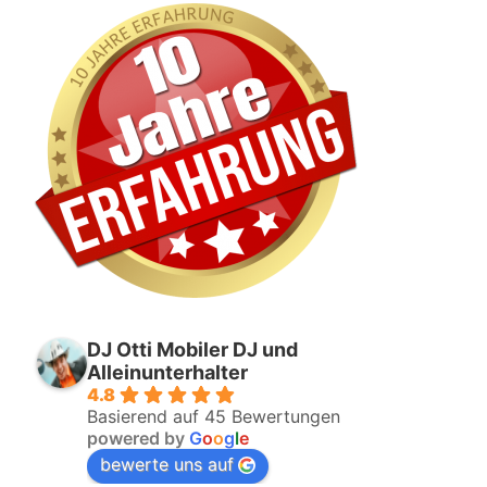
DJ Otti Mobiler DJ und
Alleinunterhalter
4.8
Basierend auf 45 Bewertungen
powered by
G
o
o
g
l
e
bewerte uns auf