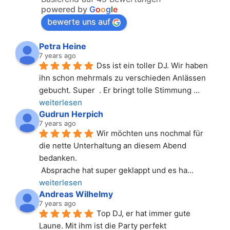
powered by
G
o
o
g
l
e
bewerte uns auf
Petra Heine
7 years ago
Dss ist ein toller DJ. Wir haben 
ihn schon mehrmals zu verschieden Anlässen 
gebucht. Super  . Er bringt tolle Stimmung 
... 
weiterlesen
Gudrun Herpich
7 years ago
Wir möchten uns nochmal für 
die nette Unterhaltung an diesem Abend 
bedanken.
 Absprache hat super geklappt und es ha
... 
weiterlesen
Andreas Wilhelmy
7 years ago
Top DJ, er hat immer gute 
Laune. Mit ihm ist die Party perfekt