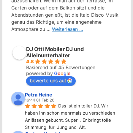
abzuschalten. Wenn man auf der Terrasse, im
Garten oder auf dem Balkon sitzt und die
Abendstunden genießt, ist die Italo Disco Musik
genau das Richtige, um eine angenehme
Atmosphäre zu …
Weiterlesen …
DJ Otti Mobiler DJ und
Alleinunterhalter
4.8
Basierend auf 45 Bewertungen
powered by
G
o
o
g
l
e
bewerte uns auf
Petra Heine
16:44 01 Feb 20
Dss ist ein toller DJ. Wir 
haben ihn schon mehrmals zu verschieden 
Anlässen gebucht. Super  . Er bringt tolle 
Stimmung  für  Jung und  Alt.