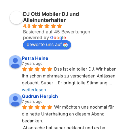
DJ Otti Mobiler DJ und
Alleinunterhalter
4.8
Basierend auf 45 Bewertungen
powered by
G
o
o
g
l
e
bewerte uns auf
Petra Heine
7 years ago
Dss ist ein toller DJ. Wir haben 
ihn schon mehrmals zu verschieden Anlässen 
gebucht. Super  . Er bringt tolle Stimmung 
... 
weiterlesen
Gudrun Herpich
7 years ago
Wir möchten uns nochmal für 
die nette Unterhaltung an diesem Abend 
bedanken.
 Absprache hat super geklappt und es ha
... 