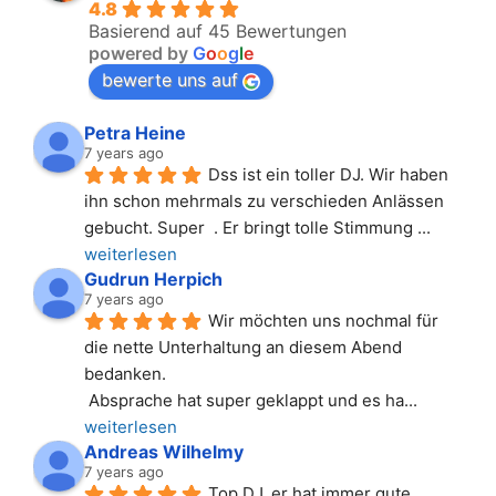
4.8
Basierend auf 45 Bewertungen
powered by
G
o
o
g
l
e
bewerte uns auf
Petra Heine
7 years ago
Dss ist ein toller DJ. Wir haben 
ihn schon mehrmals zu verschieden Anlässen 
gebucht. Super  . Er bringt tolle Stimmung 
... 
weiterlesen
Gudrun Herpich
7 years ago
Wir möchten uns nochmal für 
die nette Unterhaltung an diesem Abend 
bedanken.
 Absprache hat super geklappt und es ha
... 
weiterlesen
Andreas Wilhelmy
7 years ago
Top DJ, er hat immer gute 