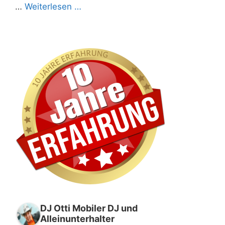
…
Weiterlesen …
DJ Otti Mobiler DJ und
Alleinunterhalter