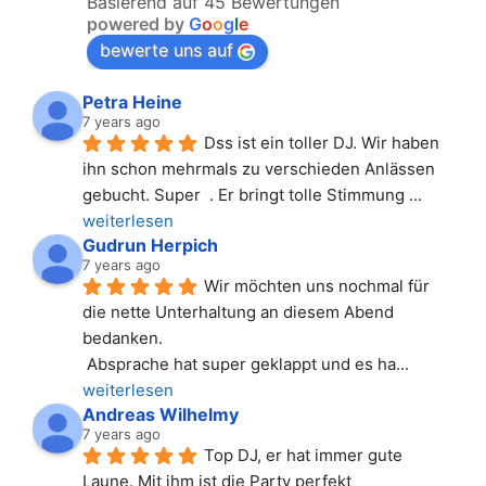
Basierend auf 45 Bewertungen
powered by
G
o
o
g
l
e
bewerte uns auf
Petra Heine
7 years ago
Dss ist ein toller DJ. Wir haben 
ihn schon mehrmals zu verschieden Anlässen 
gebucht. Super  . Er bringt tolle Stimmung 
... 
weiterlesen
Gudrun Herpich
7 years ago
Wir möchten uns nochmal für 
die nette Unterhaltung an diesem Abend 
bedanken.
 Absprache hat super geklappt und es ha
... 
weiterlesen
Andreas Wilhelmy
7 years ago
Top DJ, er hat immer gute 
Laune. Mit ihm ist die Party perfekt