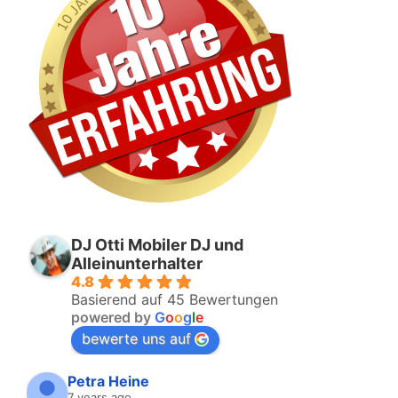
DJ Otti Mobiler DJ und
Alleinunterhalter
4.8
Basierend auf 45 Bewertungen
powered by
G
o
o
g
l
e
bewerte uns auf
Petra Heine
7 years ago