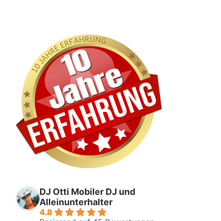
DJ Otti Mobiler DJ und
Alleinunterhalter
4.8