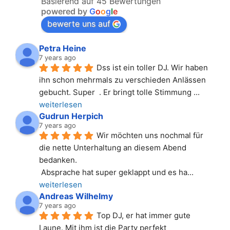
Basierend auf 45 Bewertungen
powered by
G
o
o
g
l
e
bewerte uns auf
Petra Heine
7 years ago
Dss ist ein toller DJ. Wir haben 
ihn schon mehrmals zu verschieden Anlässen 
gebucht. Super  . Er bringt tolle Stimmung 
... 
weiterlesen
Gudrun Herpich
7 years ago
Wir möchten uns nochmal für 
die nette Unterhaltung an diesem Abend 
bedanken.
 Absprache hat super geklappt und es ha
... 
weiterlesen
Andreas Wilhelmy
7 years ago
Top DJ, er hat immer gute 
Laune. Mit ihm ist die Party perfekt