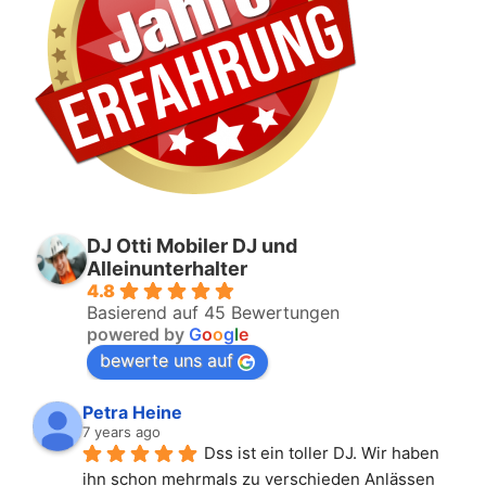
DJ Otti Mobiler DJ und
Alleinunterhalter
4.8
Basierend auf 45 Bewertungen
powered by
G
o
o
g
l
e
bewerte uns auf
Petra Heine
7 years ago
Dss ist ein toller DJ. Wir haben 
ihn schon mehrmals zu verschieden Anlässen 