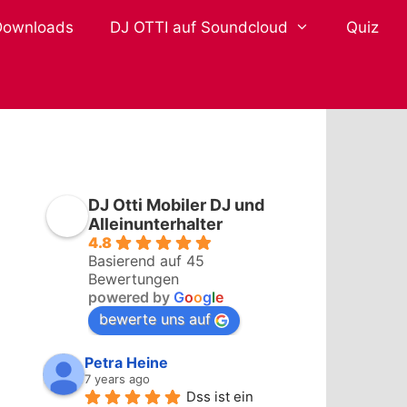
Downloads
DJ OTTI auf Soundcloud
Quiz
DJ Otti Mobiler DJ und
Alleinunterhalter
4.8
Basierend auf 45
Bewertungen
powered by
G
o
o
g
l
e
bewerte uns auf
Petra Heine
7 years ago
Dss ist ein 