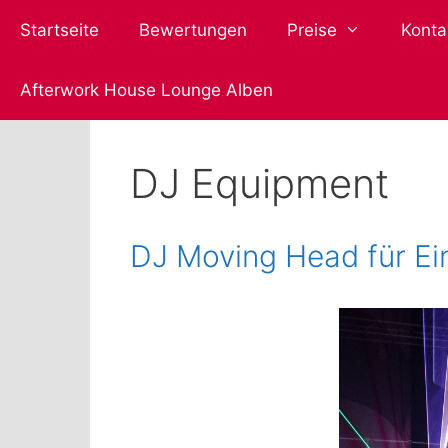
Zum
Startseite
Bewertungen
Preise
Konta
Inhalt
springen
Afterwork House Lounge Alben
DJ Equipment
DJ Moving Head für Ei