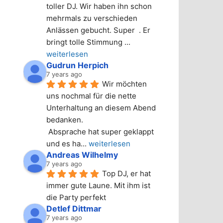
toller DJ. Wir haben ihn schon 
mehrmals zu verschieden 
Anlässen gebucht. Super  . Er 
bringt tolle Stimmung 
... 
weiterlesen
Gudrun Herpich
7 years ago
Wir möchten 
uns nochmal für die nette 
Unterhaltung an diesem Abend 
bedanken.
 Absprache hat super geklappt 
und es ha
... 
weiterlesen
Andreas Wilhelmy
7 years ago
Top DJ, er hat 
immer gute Laune. Mit ihm ist 
die Party perfekt
Detlef Dittmar
7 years ago