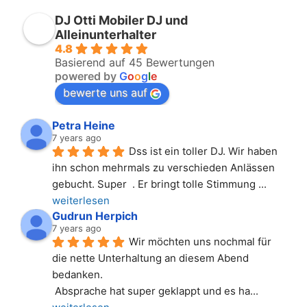
DJ Otti Mobiler DJ und
Alleinunterhalter
4.8
Basierend auf 45 Bewertungen
powered by
G
o
o
g
l
e
bewerte uns auf
Petra Heine
7 years ago
Dss ist ein toller DJ. Wir haben 
ihn schon mehrmals zu verschieden Anlässen 
gebucht. Super  . Er bringt tolle Stimmung 
... 
weiterlesen
Gudrun Herpich
7 years ago
Wir möchten uns nochmal für 
die nette Unterhaltung an diesem Abend 
bedanken.
 Absprache hat super geklappt und es ha
... 