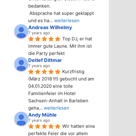
bedanken.
 Absprache hat super geklappt 
und es ha
... 
weiterlesen
Andreas Wilhelmy
7 years ago
Top DJ, er hat 
immer gute Laune. Mit ihm ist 
die Party perfekt
Detlef Dittmar
7 years ago
Kurzfristig 
(März 2018 !!!) gebucht und am 
04.01.2020 eine tolle 
Familienfeier im Hotel 
Sachsen-Anhalt in Barleben 
geha
... 
weiterlesen
Andy Mühle
7 years ago
Wir hatten eine 
perfekte Feier die vor allem 