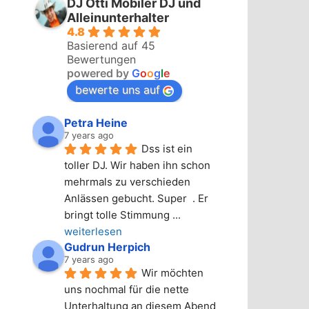
DJ Otti Mobiler DJ und
Alleinunterhalter
4.8
Basierend auf 45
Bewertungen
powered by
G
o
o
g
l
e
bewerte uns auf
Petra Heine
7 years ago
Dss ist ein 
toller DJ. Wir haben ihn schon 
mehrmals zu verschieden 
Anlässen gebucht. Super  . Er 
bringt tolle Stimmung 
... 
weiterlesen
Gudrun Herpich
7 years ago
Wir möchten 
uns nochmal für die nette 
Unterhaltung an diesem Abend 