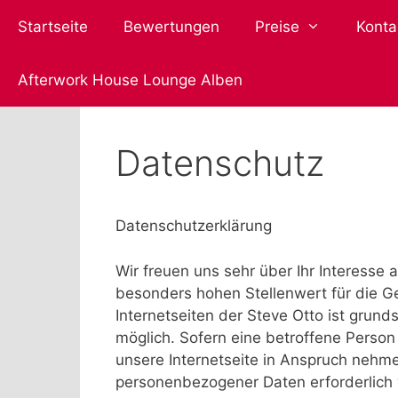
Zum
Startseite
Bewertungen
Preise
Konta
Inhalt
springen
Afterwork House Lounge Alben
Datenschutz
Datenschutzerklärung
Wir freuen uns sehr über Ihr Interess
besonders hohen Stellenwert für die Ge
Internetseiten der Steve Otto ist gru
möglich. Sofern eine betroffene Pers
unsere Internetseite in Anspruch nehm
personenbezogener Daten erforderlich 