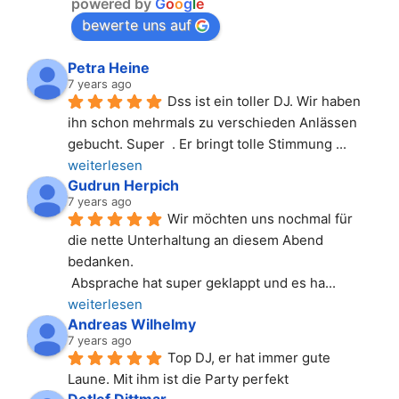
powered by
G
o
o
g
l
e
bewerte uns auf
Petra Heine
7 years ago
Dss ist ein toller DJ. Wir haben 
ihn schon mehrmals zu verschieden Anlässen 
gebucht. Super  . Er bringt tolle Stimmung 
... 
weiterlesen
Gudrun Herpich
7 years ago
Wir möchten uns nochmal für 
die nette Unterhaltung an diesem Abend 
bedanken.
 Absprache hat super geklappt und es ha
... 
weiterlesen
Andreas Wilhelmy
7 years ago
Top DJ, er hat immer gute 
Laune. Mit ihm ist die Party perfekt
Detlef Dittmar