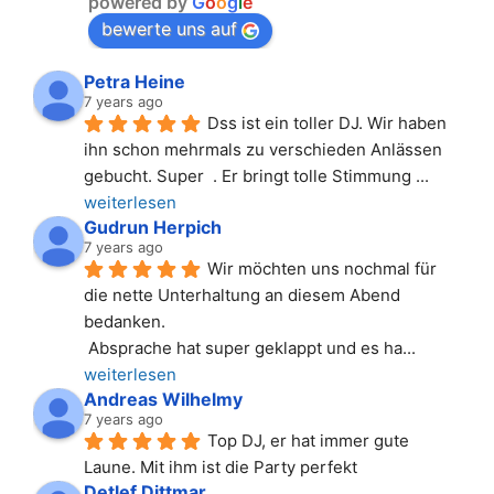
powered by
G
o
o
g
l
e
bewerte uns auf
Petra Heine
7 years ago
Dss ist ein toller DJ. Wir haben 
ihn schon mehrmals zu verschieden Anlässen 
gebucht. Super  . Er bringt tolle Stimmung 
... 
weiterlesen
Gudrun Herpich
7 years ago
Wir möchten uns nochmal für 
die nette Unterhaltung an diesem Abend 
bedanken.
 Absprache hat super geklappt und es ha
... 
weiterlesen
Andreas Wilhelmy
7 years ago
Top DJ, er hat immer gute 
Laune. Mit ihm ist die Party perfekt
Detlef Dittmar