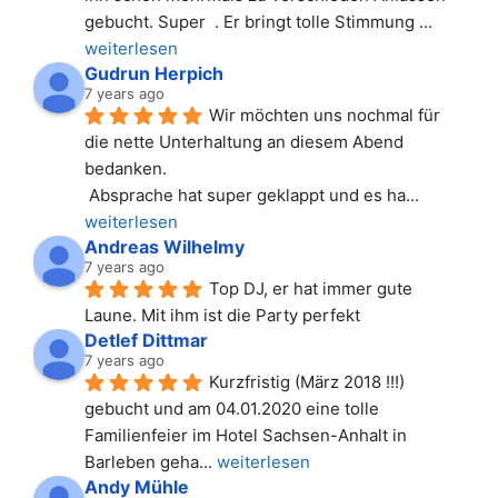
gebucht. Super  . Er bringt tolle Stimmung 
... 
weiterlesen
Gudrun Herpich
7 years ago
Wir möchten uns nochmal für 
die nette Unterhaltung an diesem Abend 
bedanken.
 Absprache hat super geklappt und es ha
... 
weiterlesen
Andreas Wilhelmy
7 years ago
Top DJ, er hat immer gute 
Laune. Mit ihm ist die Party perfekt
Detlef Dittmar
7 years ago
Kurzfristig (März 2018 !!!) 
gebucht und am 04.01.2020 eine tolle 
Familienfeier im Hotel Sachsen-Anhalt in 
Barleben geha
... 
weiterlesen
Andy Mühle