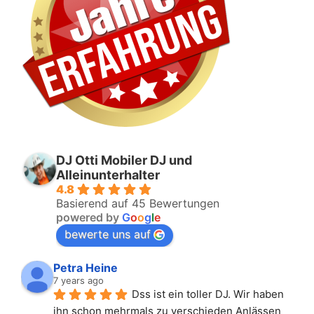
DJ Otti Mobiler DJ und
Alleinunterhalter
4.8
Basierend auf 45 Bewertungen
powered by
G
o
o
g
l
e
bewerte uns auf
Petra Heine
7 years ago
Dss ist ein toller DJ. Wir haben 
ihn schon mehrmals zu verschieden Anlässen 