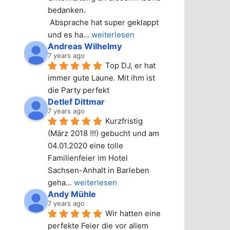
bedanken.
 Absprache hat super geklappt 
und es ha
... 
weiterlesen
Andreas Wilhelmy
7 years ago
Top DJ, er hat 
immer gute Laune. Mit ihm ist 
die Party perfekt
Detlef Dittmar
7 years ago
Kurzfristig 
(März 2018 !!!) gebucht und am 
04.01.2020 eine tolle 
Familienfeier im Hotel 
Sachsen-Anhalt in Barleben 
geha
... 
weiterlesen
Andy Mühle
7 years ago
Wir hatten eine 
perfekte Feier die vor allem 