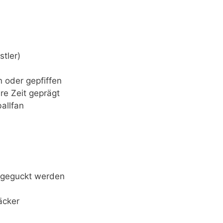
tler)
 oder gepfiffen
e Zeit geprägt
allfan
e geguckt werden
äcker