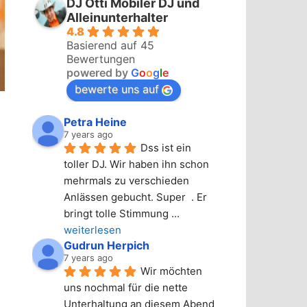
DJ Otti Mobiler DJ und
Alleinunterhalter
4.8
Basierend auf 45
Bewertungen
powered by
G
o
o
g
l
e
bewerte uns auf
Petra Heine
7 years ago
Dss ist ein 
toller DJ. Wir haben ihn schon 
mehrmals zu verschieden 
Anlässen gebucht. Super  . Er 
bringt tolle Stimmung 
... 
weiterlesen
Gudrun Herpich
7 years ago
Wir möchten 
uns nochmal für die nette 
Unterhaltung an diesem Abend 