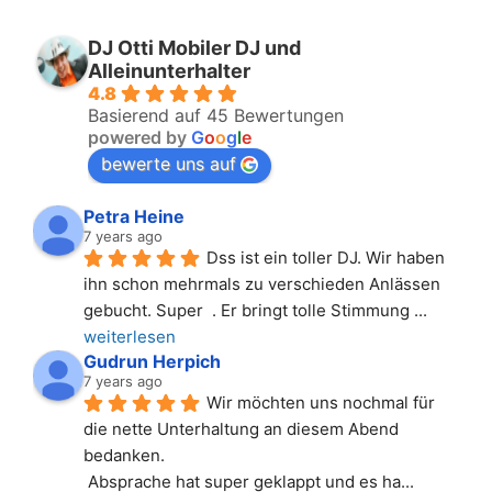
DJ Otti Mobiler DJ und
Alleinunterhalter
4.8
Basierend auf 45 Bewertungen
powered by
G
o
o
g
l
e
bewerte uns auf
Petra Heine
7 years ago
Dss ist ein toller DJ. Wir haben 
ihn schon mehrmals zu verschieden Anlässen 
gebucht. Super  . Er bringt tolle Stimmung 
... 
weiterlesen
Gudrun Herpich
7 years ago
Wir möchten uns nochmal für 
die nette Unterhaltung an diesem Abend 
bedanken.
 Absprache hat super geklappt und es ha
... 