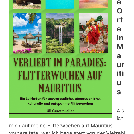
e
O
rt
e
in
M
a
ur
iti
u
s
Als
ich
mich auf meine Flitterwochen auf Mauritius
vorbereitete, war ich begeistert von der Vielzahl