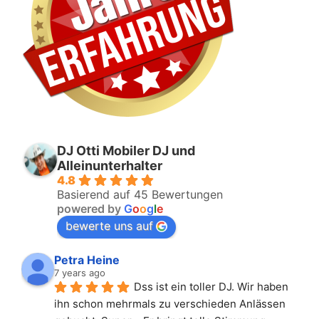
DJ Otti Mobiler DJ und
Alleinunterhalter
4.8
Basierend auf 45 Bewertungen
powered by
G
o
o
g
l
e
bewerte uns auf
Petra Heine
7 years ago
Dss ist ein toller DJ. Wir haben 
ihn schon mehrmals zu verschieden Anlässen 