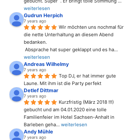
gebucht. Super  . Er bringt tolle Stimmung 
... 
weiterlesen
Gudrun Herpich
7 years ago
Wir möchten uns nochmal für 
die nette Unterhaltung an diesem Abend 
bedanken.
 Absprache hat super geklappt und es ha
... 
weiterlesen
Andreas Wilhelmy
7 years ago
Top DJ, er hat immer gute 
Laune. Mit ihm ist die Party perfekt
Detlef Dittmar
7 years ago
Kurzfristig (März 2018 !!!) 
gebucht und am 04.01.2020 eine tolle 
Familienfeier im Hotel Sachsen-Anhalt in 
Barleben geha
... 
weiterlesen
Andy Mühle
7 years ago