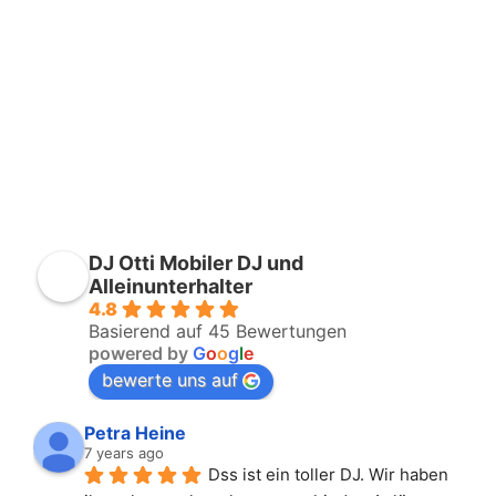
DJ Otti Mobiler DJ und
Alleinunterhalter
4.8
Basierend auf 45 Bewertungen
powered by
G
o
o
g
l
e
bewerte uns auf
Petra Heine
7 years ago
Dss ist ein toller DJ. Wir haben 