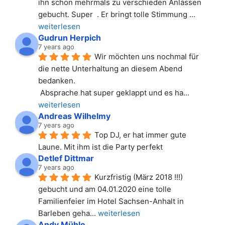
ihn schon mehrmals zu verschieden Anlässen 
gebucht. Super  . Er bringt tolle Stimmung 
... 
weiterlesen
Gudrun Herpich
7 years ago
Wir möchten uns nochmal für 
die nette Unterhaltung an diesem Abend 
bedanken.
 Absprache hat super geklappt und es ha
... 
weiterlesen
Andreas Wilhelmy
7 years ago
Top DJ, er hat immer gute 
Laune. Mit ihm ist die Party perfekt
Detlef Dittmar
7 years ago
Kurzfristig (März 2018 !!!) 
gebucht und am 04.01.2020 eine tolle 
Familienfeier im Hotel Sachsen-Anhalt in 
Barleben geha
... 
weiterlesen
Andy Mühle