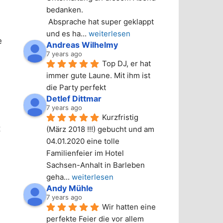
bedanken.
 Absprache hat super geklappt 
und es ha
... 
weiterlesen
e
Andreas Wilhelmy
7 years ago
Top DJ, er hat 
immer gute Laune. Mit ihm ist 
die Party perfekt
Detlef Dittmar
7 years ago
Kurzfristig 
t
(März 2018 !!!) gebucht und am 
04.01.2020 eine tolle 
Familienfeier im Hotel 
Sachsen-Anhalt in Barleben 
geha
... 
weiterlesen
Andy Mühle
7 years ago
Wir hatten eine 
perfekte Feier die vor allem 