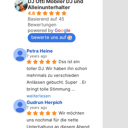
DJ Otti Mobiler DJ und
Alleinunterhalter
4.8
Basierend auf 45
Bewertungen
powered by
G
o
o
g
l
e
bewerte uns auf
Petra Heine
7 years ago
Dss ist ein 
toller DJ. Wir haben ihn schon 
mehrmals zu verschieden 
Anlässen gebucht. Super  . Er 
bringt tolle Stimmung 
... 
weiterlesen
Gudrun Herpich
7 years ago
Wir möchten 
uns nochmal für die nette 
Unterhaltung an diesem Abend 