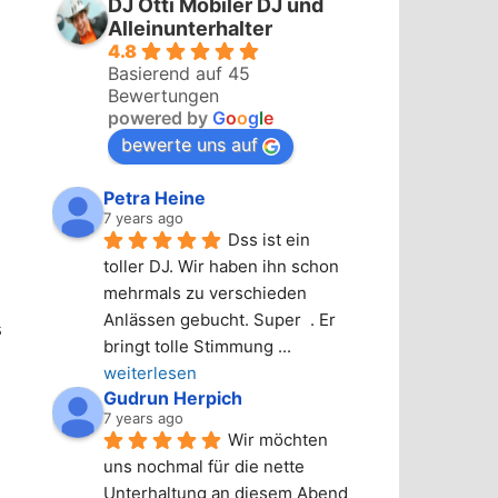
DJ Otti Mobiler DJ und
Alleinunterhalter
4.8
Basierend auf 45
Bewertungen
powered by
G
o
o
g
l
e
bewerte uns auf
Petra Heine
7 years ago
Dss ist ein 
toller DJ. Wir haben ihn schon 
mehrmals zu verschieden 
Anlässen gebucht. Super  . Er 
s
bringt tolle Stimmung 
... 
weiterlesen
Gudrun Herpich
7 years ago
Wir möchten 
uns nochmal für die nette 
Unterhaltung an diesem Abend 