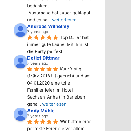
bedanken.
 Absprache hat super geklappt 
und es ha
... 
weiterlesen
Andreas Wilhelmy
7 years ago
Top DJ, er hat 
immer gute Laune. Mit ihm ist 
die Party perfekt
Detlef Dittmar
7 years ago
Kurzfristig 
(März 2018 !!!) gebucht und am 
04.01.2020 eine tolle 
Familienfeier im Hotel 
Sachsen-Anhalt in Barleben 
geha
... 
weiterlesen
Andy Mühle
7 years ago
Wir hatten eine 
perfekte Feier die vor allem 