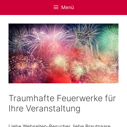
Zum
Menü
Inhalt
springen
Traumhafte Feuerwerke für
Ihre Veranstaltung
Liebe Webseiten-Besucher, liebe Brautpaare