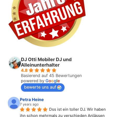
DJ Otti Mobiler DJ und
Alleinunterhalter
4.8
Basierend auf 45 Bewertungen
powered by
G
o
o
g
l
e
bewerte uns auf
Petra Heine
7 years ago
Dss ist ein toller DJ. Wir haben 
ihn schon mehrmals zu verschieden Anlässen 