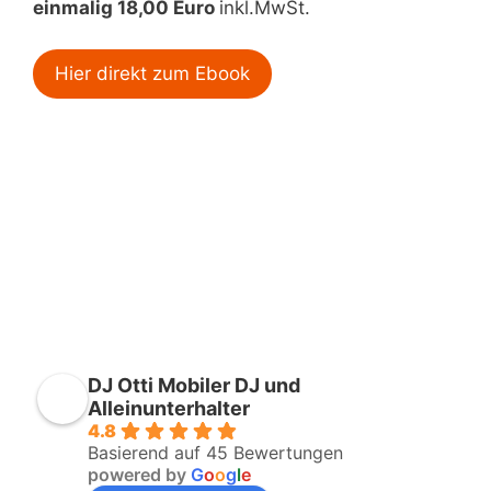
einmalig 18,00 Euro
inkl.MwSt.
Hier direkt zum Ebook
DJ Otti Mobiler DJ und
Alleinunterhalter
4.8
Basierend auf 45 Bewertungen
powered by
G
o
o
g
l
e