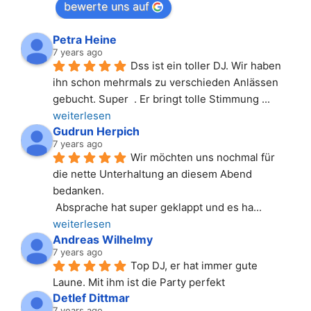
bewerte uns auf
Petra Heine
7 years ago
Dss ist ein toller DJ. Wir haben 
ihn schon mehrmals zu verschieden Anlässen 
gebucht. Super  . Er bringt tolle Stimmung 
... 
weiterlesen
Gudrun Herpich
7 years ago
Wir möchten uns nochmal für 
die nette Unterhaltung an diesem Abend 
bedanken.
 Absprache hat super geklappt und es ha
... 
weiterlesen
Andreas Wilhelmy
7 years ago
Top DJ, er hat immer gute 
Laune. Mit ihm ist die Party perfekt
Detlef Dittmar
7 years ago