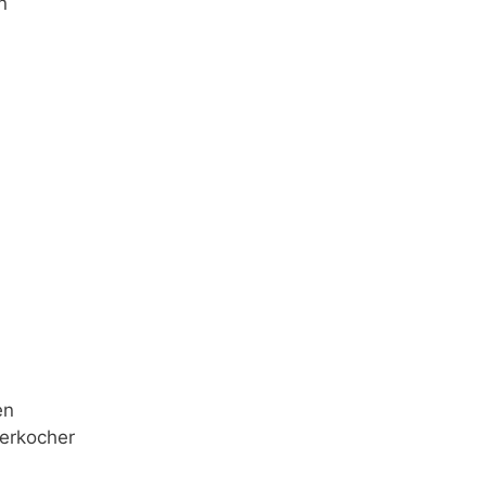
n
en
erkocher