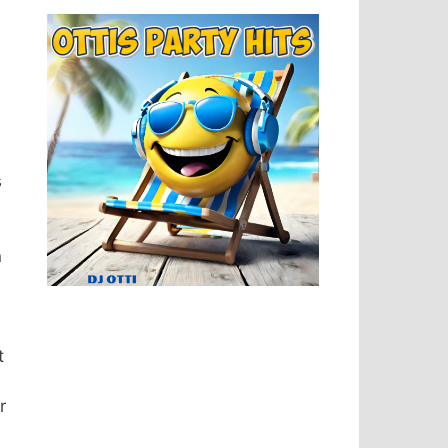
s
n
t
r