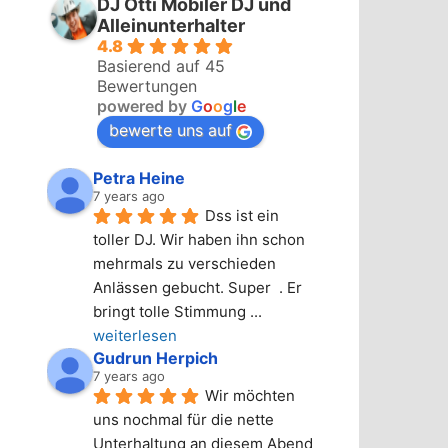
DJ Otti Mobiler DJ und
Alleinunterhalter
4.8
Basierend auf 45
Bewertungen
powered by
G
o
o
g
l
e
bewerte uns auf
Petra Heine
7 years ago
Dss ist ein 
toller DJ. Wir haben ihn schon 
mehrmals zu verschieden 
Anlässen gebucht. Super  . Er 
bringt tolle Stimmung 
... 
weiterlesen
Gudrun Herpich
7 years ago
Wir möchten 
uns nochmal für die nette 
Unterhaltung an diesem Abend 