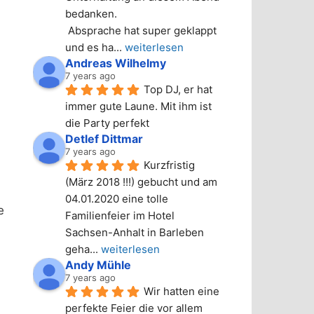
bedanken.
 Absprache hat super geklappt 
und es ha
... 
weiterlesen
Andreas Wilhelmy
7 years ago
Top DJ, er hat 
immer gute Laune. Mit ihm ist 
die Party perfekt
Detlef Dittmar
7 years ago
Kurzfristig 
(März 2018 !!!) gebucht und am 
04.01.2020 eine tolle 
e
Familienfeier im Hotel 
Sachsen-Anhalt in Barleben 
geha
... 
weiterlesen
Andy Mühle
7 years ago
Wir hatten eine 
perfekte Feier die vor allem 