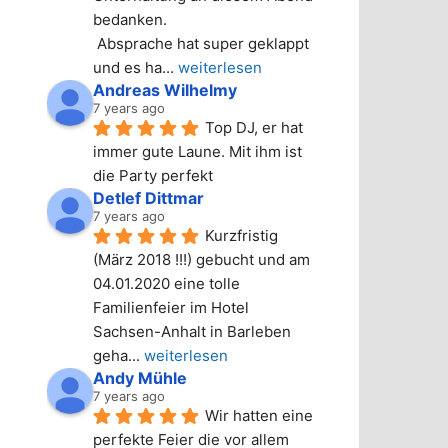
bedanken.
 Absprache hat super geklappt 
und es ha
... 
weiterlesen
Andreas Wilhelmy
7 years ago
Top DJ, er hat 
immer gute Laune. Mit ihm ist 
die Party perfekt
Detlef Dittmar
7 years ago
Kurzfristig 
(März 2018 !!!) gebucht und am 
04.01.2020 eine tolle 
Familienfeier im Hotel 
Sachsen-Anhalt in Barleben 
geha
... 
weiterlesen
Andy Mühle
7 years ago
Wir hatten eine 
perfekte Feier die vor allem 