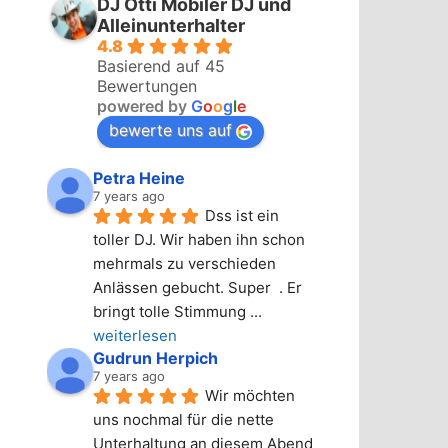
DJ Otti Mobiler DJ und
Alleinunterhalter
4.8
Basierend auf 45
Bewertungen
powered by
G
o
o
g
l
e
bewerte uns auf
Petra Heine
7 years ago
Dss ist ein 
toller DJ. Wir haben ihn schon 
mehrmals zu verschieden 
Anlässen gebucht. Super  . Er 
bringt tolle Stimmung 
... 
weiterlesen
Gudrun Herpich
7 years ago
Wir möchten 
uns nochmal für die nette 
Unterhaltung an diesem Abend 