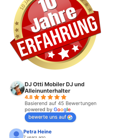
DJ Otti Mobiler DJ und
Alleinunterhalter
4.8
Basierend auf 45 Bewertungen
powered by
G
o
o
g
l
e
bewerte uns auf
Petra Heine
7 years ago