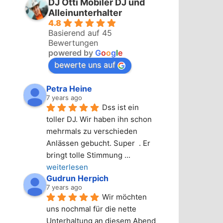
DJ Otti Mobiler DJ und
Alleinunterhalter
4.8
Basierend auf 45
Bewertungen
powered by
G
o
o
g
l
e
bewerte uns auf
Petra Heine
7 years ago
Dss ist ein 
toller DJ. Wir haben ihn schon 
mehrmals zu verschieden 
Anlässen gebucht. Super  . Er 
bringt tolle Stimmung 
... 
weiterlesen
Gudrun Herpich
7 years ago
Wir möchten 
uns nochmal für die nette 
Unterhaltung an diesem Abend 