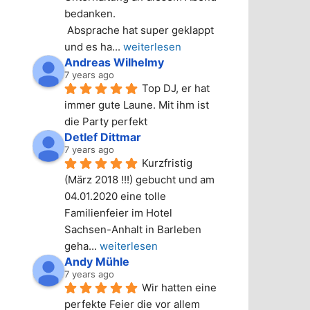
bedanken.
 Absprache hat super geklappt 
und es ha
... 
weiterlesen
Andreas Wilhelmy
7 years ago
Top DJ, er hat 
immer gute Laune. Mit ihm ist 
die Party perfekt
Detlef Dittmar
7 years ago
Kurzfristig 
(März 2018 !!!) gebucht und am 
04.01.2020 eine tolle 
Familienfeier im Hotel 
Sachsen-Anhalt in Barleben 
geha
... 
weiterlesen
Andy Mühle
7 years ago
Wir hatten eine 
perfekte Feier die vor allem 